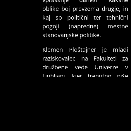
oblike boj prevzema drugje, in
kaj so politični ter tehnični
pogoji (napredne) mestne
stanovanjske politike.
Klemen Ploštajner je mladi
raziskovalec na Fakulteti za
družbene vede Univerze v
Ljubljani, kjer trenutno piše
doktorat o politični ekonomiji
razvoja nepremičnin v
kapitalizmu. Teoretično in
politično se ukvarja z vprašanji
urbanega razvoja, prostorske
pravičnosti in še posebej