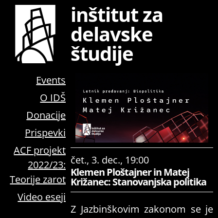
inštitut za
delavske
študije
Events
O IDŠ
Donacije
Prispevki
ACF projekt
čet., 3. dec., 19:00
2022/23:
Klemen Ploštajner in Matej
Teorije zarot
Križanec: Stanovanjska politika
Video eseji
Z Jazbinškovim zakonom se je