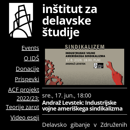
inštitut za
delavske
študije
Events
O IDŠ
Donacije
Prispevki
ACF projekt
sre., 17. jun., 18:00
2022/23:
Andraž Levstek: Industrijske
Teorije zarot
vojne ameriškega sindikalizma
Video eseji
Delavsko gibanje v Združenih