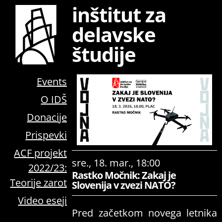
inštitut za
delavske
študije
Events
O IDŠ
Donacije
Prispevki
ACF projekt
sre., 18. mar., 18:00
2022/23:
Rastko Močnik: Zakaj je
Teorije zarot
Slovenija v zvezi NATO?
Video eseji
Pred začetkom novega letnika