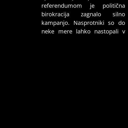
referendumom je politična
birokracija zagnalo silno
kampanjo. Nasprotniki so do
neke mere lahko nastopali v
javnosti, a niso imeli na voljo
javnega denarja kakor pro-
natovski propagandisti in tudi
ne enakovredne množice
agitacijskih kanalov. Marca
2003 se je referenduma o
pridružitvi Natu, ki je potekal
hkrati z referendumom o
vstopu v EU, udeležilo 60,43 %
upravičenk in upravičencev, za
je glasovalo 66,08 % glasujočih,